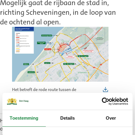
Mogelijk gaat de rijbaan de stad in,
richting Scheveningen, in de loop van
de ochtend al open.
Het betreft de rode route tussen de
Scheveningseweg en de kruising
Landscheidingsweg/Zwolsestraat.
Toestemming
Details
Over
Het verwijderen van hekken, barrières en andere
obstakels langs deze wegen, t.b.v. het vervoer van