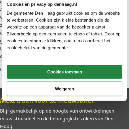
de NAVO-delegaties, duurt langer dan gepland.
Cookies en privacy op denhaag.nl
Aanvankelijk werd verwacht dat de wegen
De gemeente Den Haag gebruikt cookies om de website
vrijdagochtend om 6.00 uur weer vrijgegeven
te verbeteren. Cookies zijn kleine bestanden die de
zouden worden. Weggebruikers kunnen dus langer
website op een apparaat van de bezoeker plaatst.
dan verwacht geen gebruik maken van de
Bijvoorbeeld op een computer, telefoon of tablet. Door op
genoemde wegen.
cookies toestaan te klikken, gaat u akkoord met het
De Landscheidingsweg is wél vanaf vrijdagochtend
cookiebeleid van de gemeente.
geopend, net als de Scheveningseweg.
Gepubliceerd: 26 juni 2025
Cookies toestaan
Weigeren
Contact
Meld u aan voor de nieuwsbrief
Blijf gemakkelijk op de hoogte van ontwikkelingen
in uw stadsdeel en de belangrijkste zaken van Den
Haag.