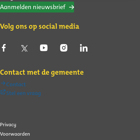
Aanmelden nieuwsbrief
Volg ons op social media
Contact met de gemeente
Contact
(Externe
Stel een vraag
link)
Over
Privacy
deze
Voorwaarden