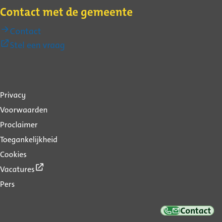
Contact met de gemeente
Contact
(Externe
Stel een vraag
link)
Over
Privacy
deze
Voorwaarden
website
Proclaimer
Toegankelijkheid
Cookies
(Externe
Vacatures
link)
Pers
Contact