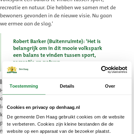
recreatie en natuur. Die hebben we samen met de
bewoners gevonden in de nieuwe visie. Nu gaan
we ermee aan de slag.’
Robert Barker (Buitenruimte): ‘Het is
belangrijk om in dit mooie volkspark
een balans te vinden tussen sport,
recreatie en natuur.
Investeren in het Zuiderpark
Toestemming
Details
Over
Het totaal aan wensen telt flink op, maar dit is
ook niet gek aangezien het om een visie voor de
lange termijn gaat. De gemeente gaat echter de
Cookies en privacy op denhaag.nl
komende maanden al aan de slag. Zo is een
De gemeente Den Haag gebruikt cookies om de website
parkmanager ingesteld. Daarnaast wordt bijna 2
te verbeteren. Cookies zijn kleine bestanden die de
miljoen geïnvesteerd in acht projecten. Concreet
website op een apparaat van de bezoeker plaatst.