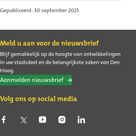
Gepubliceerd: 30 september 2025
Contact
Meld u aan voor de nieuwsbrief
Blijf gemakkelijk op de hoogte van ontwikkelingen
in uw stadsdeel en de belangrijkste zaken van Den
Haag.
Aanmelden nieuwsbrief
Volg ons op social media