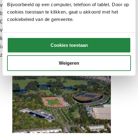
wordt een voedselmoerasbos gerealiseerd, worden
Bijvoorbeeld op een computer, telefoon of tablet. Door op
cookies toestaan te klikken, gaat u akkoord met het
bloemenweides ingezaaid, worden de
cookiebeleid van de gemeente.
Doorenbosheuvels aangepakt en wordt de
waterkwaliteit verbeterd. Wethouder Barker: ‘De
komende tijd geven we het Zuiderpark een flinke
Cookies toestaan
impuls. Zo pakken we het groen en water aan en
zorgen dat dit fijner is voor mens en dier.’
Weigeren