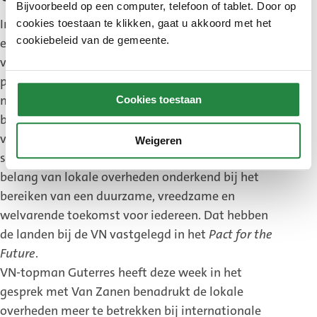
Bijvoorbeeld op een computer, telefoon of tablet. Door op
In oktober 2024 organiseerde UCLG in Den Haag
cookies toestaan te klikken, gaat u akkoord met het
cookiebeleid van de gemeente.
een grote internationale conferentie over de rol
van lokale overheden in de aanpak van mondiale
problemen. Hier nam burgemeester Van Zanen te
midden van honderden burgemeesters en lokale
Cookies toestaan
bestuurders het jaarlijks roulerende
voorzitterschap van de wereldvereniging over. In
Weigeren
september 2024 hebben ook landen wereldwijd het
belang van lokale overheden onderkend bij het
bereiken van een duurzame, vreedzame en
welvarende toekomst voor iedereen. Dat hebben
de landen bij de VN vastgelegd in het
Pact for the
Future
.
VN-topman Guterres heeft deze week in het
gesprek met Van Zanen benadrukt de lokale
overheden meer te betrekken bij internationale