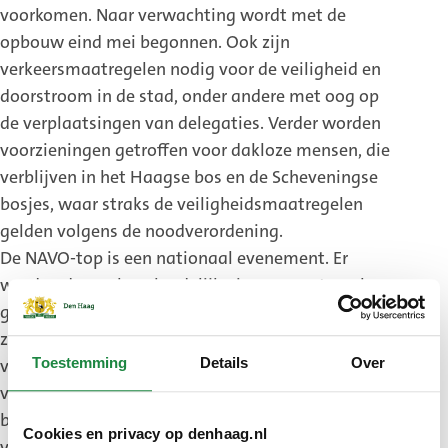
voorkomen. Naar verwachting wordt met de
opbouw eind mei begonnen. Ook zijn
verkeersmaatregelen nodig voor de veiligheid en
doorstroom in de stad, onder andere met oog op
de verplaatsingen van delegaties. Verder worden
voorzieningen getroffen voor dakloze mensen, die
verblijven in het Haagse bos en de Scheveningse
bosjes, waar straks de veiligheidsmaatregelen
gelden volgens de noodverordening.
De NAVO-top is een nationaal evenement. Er
worden dan ook op landelijk niveau maatregelen
getroffen, naast de gemeentelijke maatregelen. Zo
zal het luchtruim zijn gesloten en wijst de minister
Toestemming
Details
Over
van Justitie en Veiligheid naar verwachting
veiligheidsrisicogebieden aan in de gemeenten die
bij de top zijn betrokken, waaronder Den Haag. De
Cookies en privacy op denhaag.nl
verwachting is dat hierover in de eerste helft van