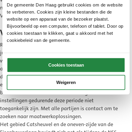
De gemeente Den Haag gebruikt cookies om de website
mei meer bekend zal zijn.
te verbeteren. Cookies zijn kleine bestanden die de
Vier gebieden in het kort
website op een apparaat van de bezoeker plaatst.
Bijvoorbeeld op een computer, telefoon of tablet. Door op
Vier gebieden in het kort
cookies toestaan te klikken, gaat u akkoord met het
cookiebeleid van de gemeente.
Rond het World Forum wordt van donderdag 19
juni 23.59 uur tot de laatste dag van de top
woensdag 25 juni 20.00 uur het gebied geheel
Cookies toestaan
afgesloten. Het gebied is alleen toegankelijk voor
degenen die direct bij de NAVO-top zijn betrokken
Weigeren
en er zal sprake zijn van toegangscontrole. Dit
betekent dat een aantal ondernemingen en
instellingen gedurende deze periode niet
toegankelijk zijn. Met alle partijen is contact om te
zoeken naar maatwerkoplossingen.
Het gebied Catsheuvel en de oneven-zijde van de