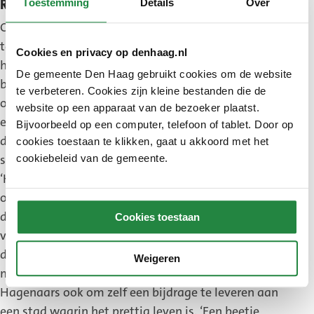
Toestemming
Details
Over
Rekening houden met elkaar
Om in een drukke stad als Den Haag prettig samen
te leven, moeten regels worden nageleefd. Afval
Cookies en privacy op denhaag.nl
hoort niet op straat, natuurgebieden verdienen
De gemeente Den Haag gebruikt cookies om de website
bescherming en foutparkeren mag niet tot
te verbeteren. Cookies zijn kleine bestanden die de
onveilige situaties leiden. Handhavers gaan altijd
website op een apparaat van de bezoeker plaatst.
eerst in overleg met de overtreder. Lukt dat niet,
Bijvoorbeeld op een computer, telefoon of tablet. Door op
dan volgen maatregelen of boetes om de overlast
cookies toestaan te klikken, gaat u akkoord met het
snel te beëindigen.
cookiebeleid van de gemeente.
‘Het werk van handhavers en toezichthouders ziet
op het leefbaar houden van de stad die we samen
delen. Complex werk dat altijd onder een
Cookies toestaan
vergrootglas ligt. Ik ben trots op alle collega’s die
door weer en wind op pad gaan om het verschil te
Weigeren
maken’, zegt wethouder Barker. Hij vraagt
Hagenaars ook om zelf een bijdrage te leveren aan
een stad waarin het prettig leven is. ‘Een beetje